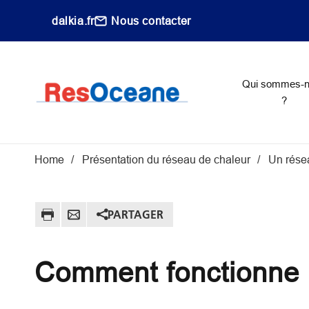
Aller au contenu principal
dalkia.fr
Nous contacter
Main navigati
Qui sommes-
?
Fil d'Ariane
Home
Présentation du réseau de chaleur
Un rése
PARTAGER
Comment fonctionne 