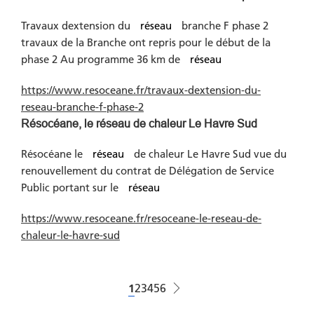
Travaux dextension du
réseau
branche F phase 2
travaux de la Branche ont repris pour le début de la
phase 2 Au programme 36 km de
réseau
https://www.resoceane.fr/travaux-dextension-du-
reseau-branche-f-phase-2
Résocéane, le réseau de chaleur Le Havre Sud
Résocéane le
réseau
de chaleur Le Havre Sud vue du
renouvellement du contrat de Délégation de Service
Public portant sur le
réseau
https://www.resoceane.fr/resoceane-le-reseau-de-
chaleur-le-havre-sud
Pagination
Page courante
1
Page
2
Page
3
Page
4
Page
5
Page
6